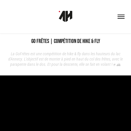
Go Frêtes | Compétition de Hike & Fly
La GoFrêtes est une compétition de hike & fly dans les hauteurs du lac
d'Annecy. L'objectif est de monter à pied en haut du col des frêtes, avec le
parapente dans le dos. Et pour la descente, elle se fait en volant !☀️🏔️