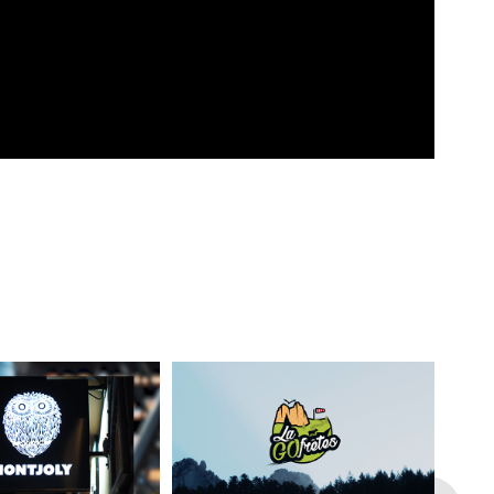
ion de Montjoly 
Go Frêtes | Compétition de 
pticiens
Hike & Fly