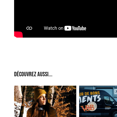
Découvrez aussi...
Balade au Lac Vert | 
Collab' entre B
Lifestyle
744 et V