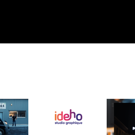
rasserie 
Inaugurat
Ideho | Animation de logo
&B
O