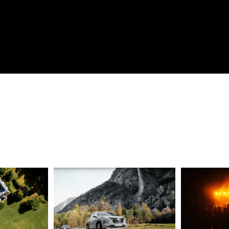
u de La 
Festiva
Nissan X-Trail - Teaser
ère