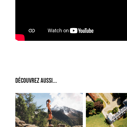
Découvrez aussi...
Jardin & Châtea
HÄSTKO x Natalia Mastrota
Teyssonni