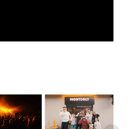
l | "Mets Y La 
Les 30 ans de Montjoly 
Scène"
Opticiens